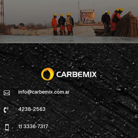
info@carbemix.com.ar

4238-2563

11 3336‑7317
