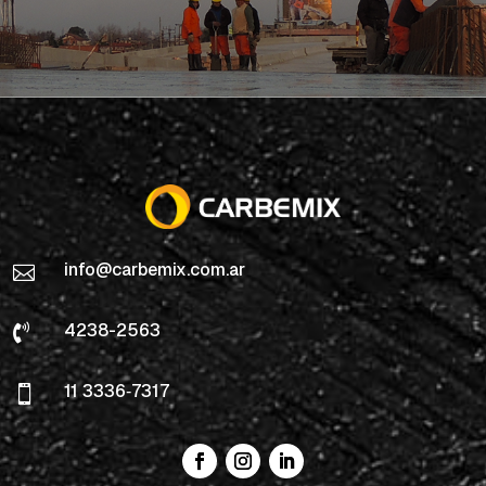
info@carbemix.com.ar

4238-2563

11 3336‑7317
